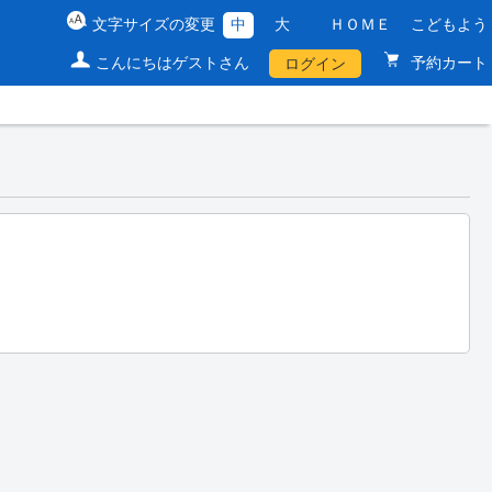
文字サイズの変更
中
大
ＨＯＭＥ
こどもよう
こんにちはゲストさん
予約カート
ログイン