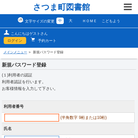
さつま町図書館
中
大
ＨＯＭＥ
こどもよう
文字サイズの変更
こんにちはゲストさん
ログイン
予約カート
メインメニュー
新規パスワード登録
新規パスワード登録
(１)利用者の認証
利用者認証を行います。
お客様情報を入力して下さい。
利用者番号
(半角数字 9桁または10桁)
氏名